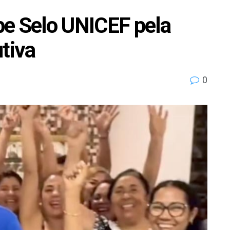
be Selo UNICEF pela
tiva
0