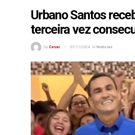
Urbano Santos rece
terceira vez consecu
by
Cesar
07/11/2024
in
Notícias