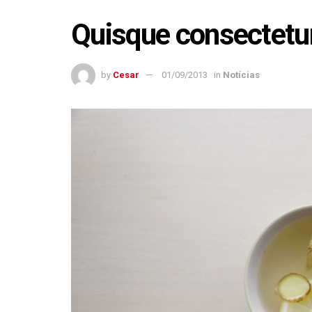
Quisque consectetur 
by
Cesar
01/09/2013
in
Notícias