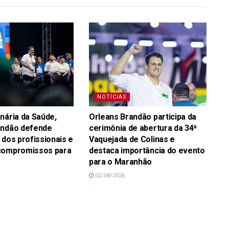
NOTÍCIAS
nária da Saúde,
Orleans Brandão participa da
andão defende
cerimônia de abertura da 34ª
 dos profissionais e
Vaquejada de Colinas e
compromissos para
destaca importância do evento
para o Maranhão
02/08/2026