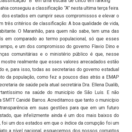
lassificação “B” em uma escala de cinco em ranking
ia conseguiu a classificação “A” nesta ultima terça feira.
e dos estados em cumprir seus compromissos e elevar o
três critérios de classificação: A boa qualidade de vida,
habitante. O Maranhão, para quem não sabe, tem uma das
ís em comparado ao termo populacional, só que esses
tempo, e um dos compromisso do governo Flavio Dino e
nças comunitárias e o ministério público é que, nesse
a mostre realmente que esses valores arrecadados estão
e, para isso, todas as secretarias do governo estadual
unto da população, como fez a poucos dias atrás a EMAP
cretaria de saúde pela atual secretária Dra. Ellena Dualib,
tantíssimo na saúde do município de São Luís. E não
 SMTT Canidé Barros. Acreditamos que tanto o município
ransparência em suas gestões para que em um futuro
tado, que infelizmente ainda é um dos mais baixos do
 foi um dos estados em que o índice da corrupção foi um
jato a nível nacional, esquecemos dos nossos corruptos