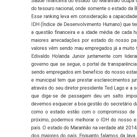
Saúde financeira do estado do Maranhão ocupa c
do tesouro nacional, onde somente o estado da Bah
Esse ranking leva em consideração a capacidad
IDH (Índice de Desenvolvimento Humano) que tem 
a questão financeira e a idade média de cada 
maiores arrecadações por estado do nosso pa
valores vêm sendo mau empregados já a muito 
Edivaldo Holanda Junior juntamente com lidera
governo que se segue, o portal de transparênci
sendo empregados em benefício do nosso estado 
e municipal tem que prestar esclarecimentos j
através do seu diretor presidente Ted Lago e a se
que diga-se de passagem deu um salto impor
devemos esquecer a boa gestão do secretário da
como o estado estão com o compromisso de t
próximo, podermos melhorar o IDH do nosso es
país. O estado do Maranhão na verdade até 2014,
dos maiores do país. Enquanto falamos da lava 