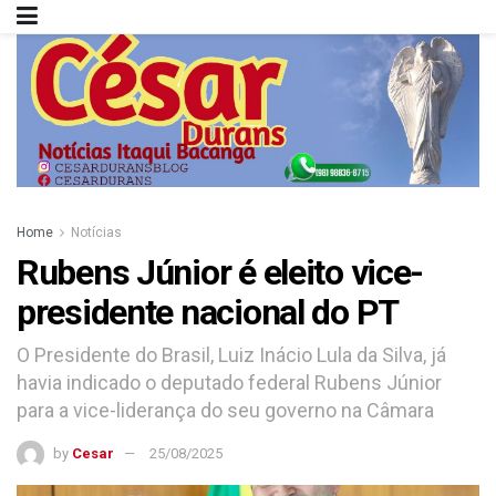
Home
Notícias
Rubens Júnior é eleito vice-
presidente nacional do PT
O Presidente do Brasil, Luiz Inácio Lula da Silva, já
havia indicado o deputado federal Rubens Júnior
para a vice-liderança do seu governo na Câmara
by
Cesar
25/08/2025