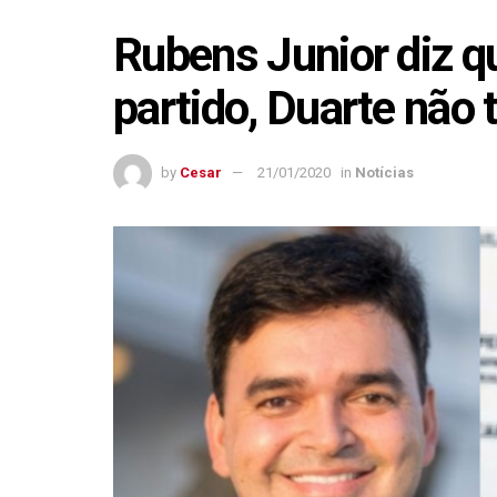
Rubens Junior diz q
partido, Duarte não 
by
Cesar
21/01/2020
in
Notícias