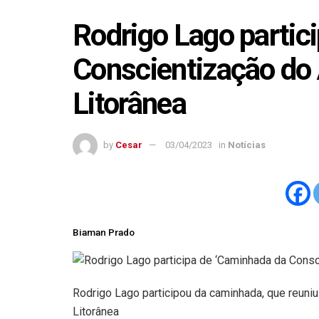
Rodrigo Lago partic
Conscientização do 
Litorânea
by
Cesar
03/04/2023
in
Notícias
Biaman Prado
Rodrigo Lago participou da caminhada, que reuniu
Litorânea