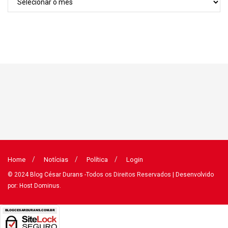
Home
Notícias
Política
Login
© 2024
Blog César Durans
-Todos os Direitos Reservados
| Desenvolvido
por: Host Dominus
.