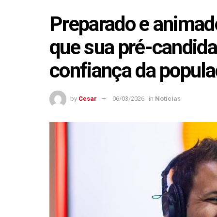
Preparado e animado
que sua pré-candida
confiança da popul
by
Cesar
06/03/2026
in
Notícias