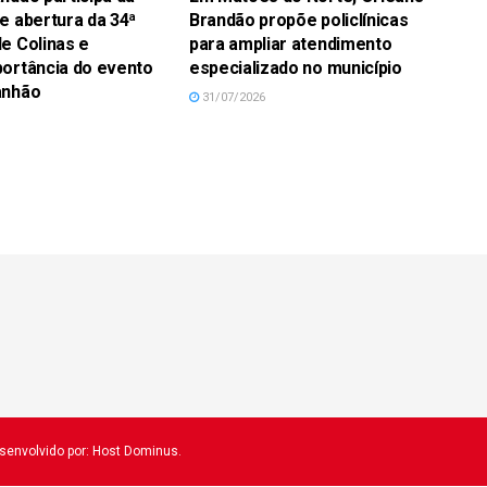
e abertura da 34ª
Brandão propõe policlínicas
e Colinas e
para ampliar atendimento
ortância do evento
especializado no município
anhão
31/07/2026
esenvolvido por: Host Dominus
.