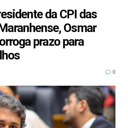
residente da CPI das
 Maranhense, Osmar
orroga prazo para
lhos
0