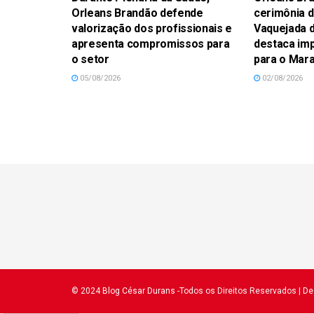
Orleans Brandão defende
cerimônia d
valorização dos profissionais e
Vaquejada d
apresenta compromissos para
destaca imp
o setor
para o Mar
05/08/2026
02/08/2026
© 2024
Blog César Durans
-Todos os Direitos Reservados
| D