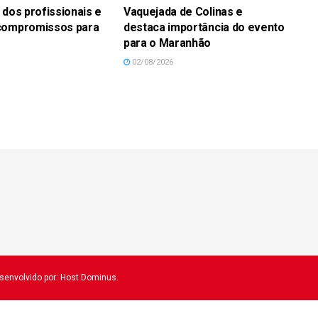
 dos profissionais e
Vaquejada de Colinas e
compromissos para
destaca importância do evento
para o Maranhão
02/08/2026
esenvolvido por: Host Dominus
.