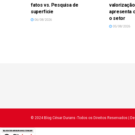
fatos vs. Pesquisa de
valorização
superficie
apresenta 
o setor
06/08/2026
05/08/2026
© 2024
Blog César Durans
-Todos os Direitos Reservados
| D