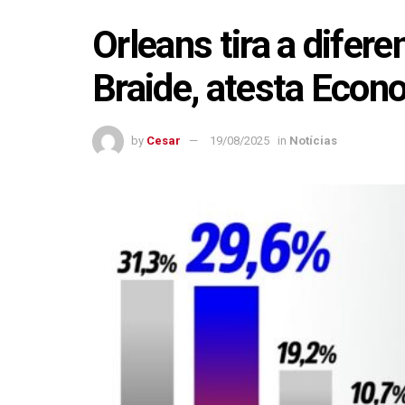
Orleans tira a dife
Braide, atesta Econ
by
Cesar
19/08/2025
in
Notícias