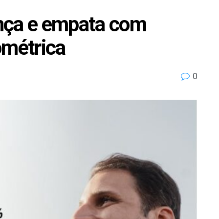
rença e empata com
ométrica
0