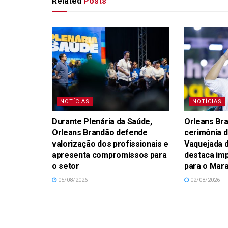
Related
Posts
NOTÍCIAS
NOTÍCIAS
Durante Plenária da Saúde,
Orleans Bra
Orleans Brandão defende
cerimônia d
valorização dos profissionais e
Vaquejada d
apresenta compromissos para
destaca imp
o setor
para o Mar
05/08/2026
02/08/2026