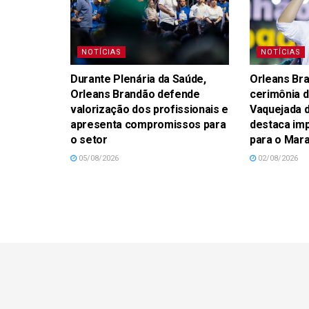
NOTÍCIAS
NOTÍCIAS
Durante Plenária da Saúde,
Orleans Bra
Orleans Brandão defende
cerimônia d
valorização dos profissionais e
Vaquejada d
apresenta compromissos para
destaca imp
o setor
para o Mar
05/08/2026
02/08/2026