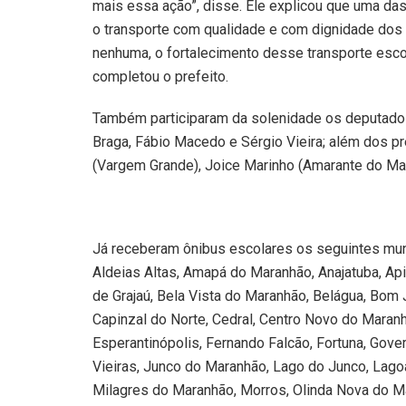
mais essa ação”, disse. Ele explicou que uma da
o transporte com qualidade e com dignidade dos 
nenhuma, o fortalecimento desse transporte escol
completou o prefeito.
Também participaram da solenidade os deputados 
Braga, Fábio Macedo e Sérgio Vieira; além dos pr
(Vargem Grande), Joice Marinho (Amarante do Mar
Já receberam ônibus escolares os seguintes muni
Aldeias Altas, Amapá do Maranhão, Anajatuba, Apic
de Grajaú, Bela Vista do Maranhão, Belágua, Bom Je
Capinzal do Norte, Cedral, Centro Novo do Maranh
Esperantinópolis, Fernando Falcão, Fortuna, Gove
Vieiras, Junco do Maranhão, Lago do Junco, Lago
Milagres do Maranhão, Morros, Olinda Nova do Ma