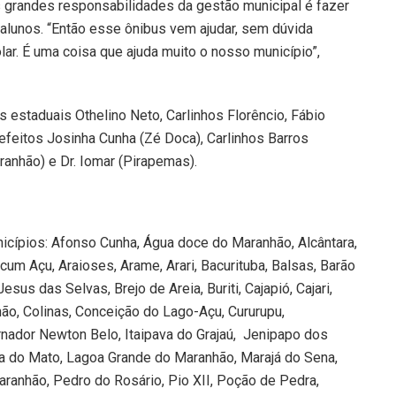
s grandes responsabilidades da gestão municipal é fazer
alunos. “Então esse ônibus vem ajudar, sem dúvida
ar. É uma coisa que ajuda muito o nosso município”,
estaduais Othelino Neto, Carlinhos Florêncio, Fábio
efeitos Josinha Cunha (Zé Doca), Carlinhos Barros
anhão) e Dr. Iomar (Pirapemas).
cípios: Afonso Cunha, Água doce do Maranhão, Alcântara,
um Açu, Araioses, Arame, Arari, Bacurituba, Balsas, Barão
sus das Selvas, Brejo de Areia, Buriti, Cajapió, Cajari,
ão, Colinas, Conceição do Lago-Açu, Cururupu,
rnador Newton Belo, Itaipava do Grajaú, Jenipapo dos
a do Mato, Lagoa Grande do Maranhão, Marajá do Sena,
ranhão, Pedro do Rosário, Pio XII, Poção de Pedra,