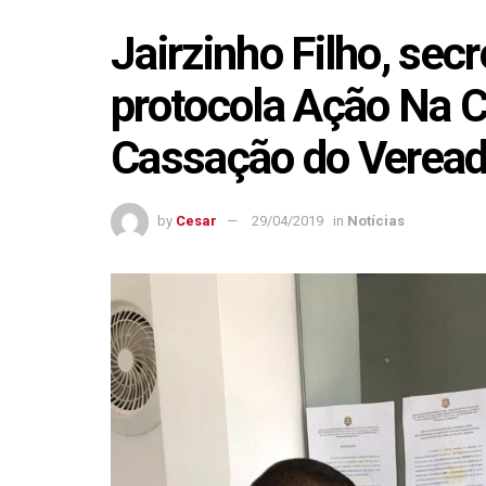
Jairzinho Filho, sec
protocola Ação Na 
Cassação do Veread
by
Cesar
29/04/2019
in
Notícias