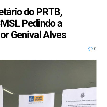
retário do PRTB,
CMSL Pedindo a
or Genival Alves
0