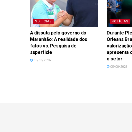
NOTÍCIAS
NOTÍCIAS
A disputa pelo governo do
Durante Ple
Maranhão: A realidade dos
Orleans Br
fatos vs. Pesquisa de
valorização
superficie
apresenta 
o setor
06/08/2026
05/08/2026