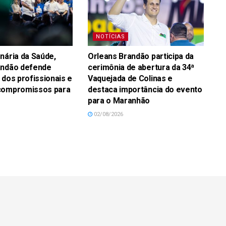
NOTÍCIAS
nária da Saúde,
Orleans Brandão participa da
andão defende
cerimônia de abertura da 34ª
 dos profissionais e
Vaquejada de Colinas e
compromissos para
destaca importância do evento
para o Maranhão
02/08/2026