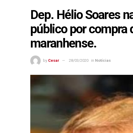
Dep. Hélio Soares na
público por compra d
maranhense.
by
Cesar
28/03/2020
in
Notícias