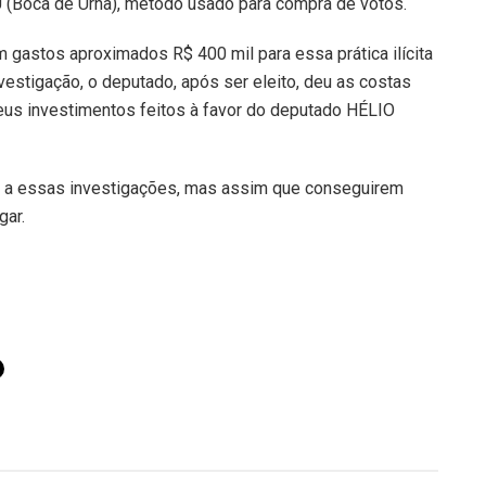
 (Boca de Urna), método usado para compra de votos.
gastos aproximados R$ 400 mil para essa prática ilícita
stigação, o deputado, após ser eleito, deu as costas
eus investimentos feitos à favor do deputado HÉLIO
ra a essas investigações, mas assim que conseguirem
gar.