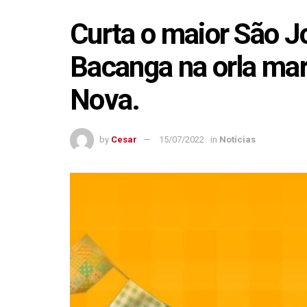
Curta o maior São Jo
Bacanga na orla mar
Nova.
by
Cesar
15/07/2022
in
Notícias