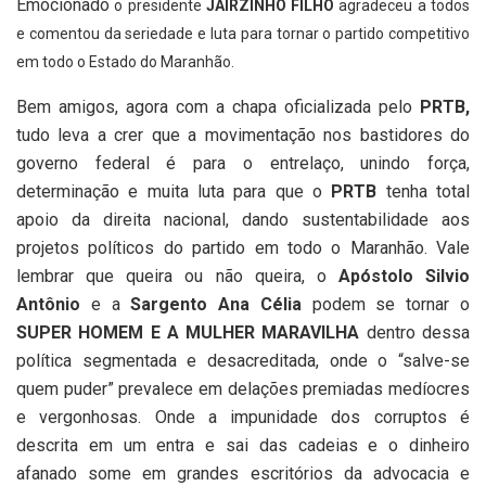
Emocionado
o presidente
JAIRZINHO FILHO
agradeceu a todos
e comentou da seriedade e luta para tornar o partido competitivo
em todo o Estado do Maranhão.
Bem amigos, agora com a chapa oficializada pelo
PRTB,
tudo leva a crer que a movimentação nos bastidores do
governo federal é para o entrelaço, unindo força,
determinação e muita luta para que o
PRTB
tenha total
apoio da direita nacional, dando sustentabilidade aos
projetos políticos do partido em todo o Maranhão. Vale
lembrar que queira ou não queira, o
Apóstolo Silvio
Antônio
e a
S
argento Ana Célia
podem se tornar o
SUPER HOMEM E A MULHER MARAVILHA
dentro dessa
política segmentada e desacreditada, onde o “salve-se
quem puder” prevalece em delações premiadas medíocres
e vergonhosas. Onde a impunidade dos corruptos é
descrita em um entra e sai das cadeias e o dinheiro
afanado some em grandes escritórios da advocacia e