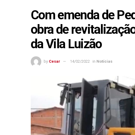
Com emenda de Ped
obra de revitalizaçã
da Vila Luizão
by
Cesar
14/02/2022
in
Notícias