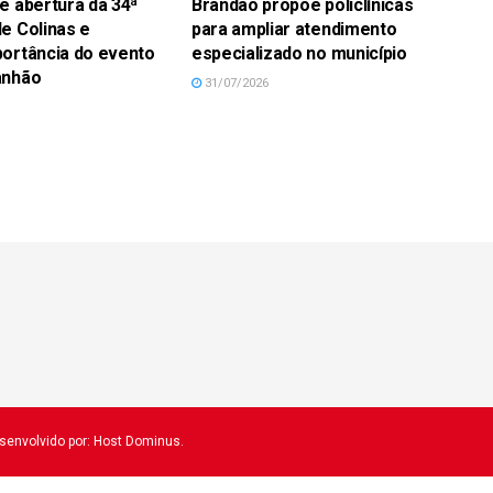
e abertura da 34ª
Brandão propõe policlínicas
e Colinas e
para ampliar atendimento
ortância do evento
especializado no município
anhão
31/07/2026
esenvolvido por: Host Dominus
.