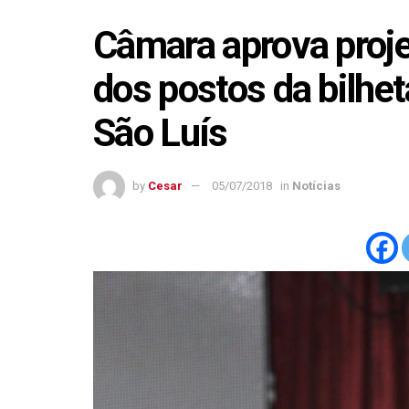
Câmara aprova proje
dos postos da bilhe
São Luís
by
Cesar
05/07/2018
in
Notícias