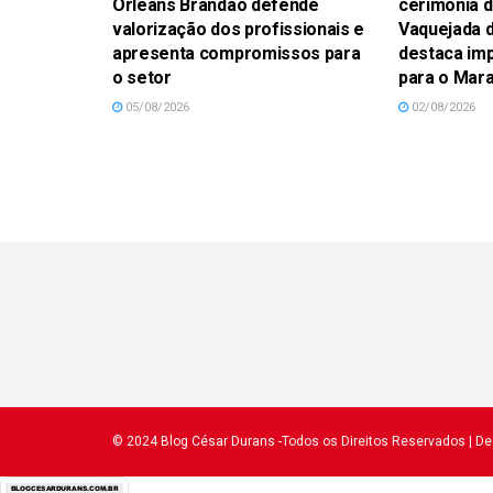
Orleans Brandão defende
cerimônia d
valorização dos profissionais e
Vaquejada d
apresenta compromissos para
destaca imp
o setor
para o Mar
05/08/2026
02/08/2026
© 2024
Blog César Durans
-Todos os Direitos Reservados
| D